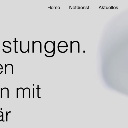
Home
Notdienst
Aktuelles
istungen.
en
n mit
är