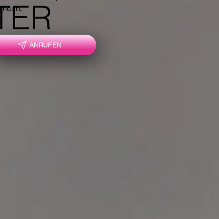
TER
mmern.
ANRUFEN