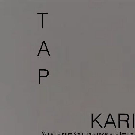
T
A
P
KAR
Wir sind eine Kleintierpraxis und betr